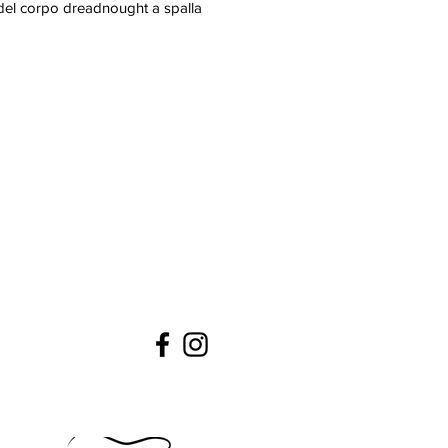
del corpo dreadnought a spalla
a
 abete sitka massello
 fasce in mogano massello
in mogano