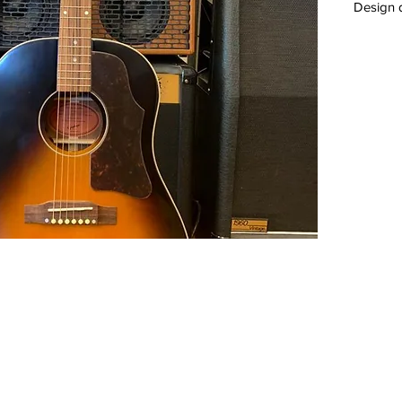
Design 
quadrat
Piano in
Fondo e
Manico 