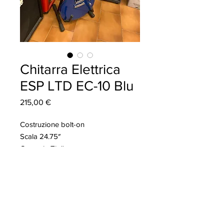
Chitarra Elettrica
ESP LTD EC-10 Blu
Prezzo
215,00 €
Costruzione bolt-on
Scala 24.75″
Corpo in Tiglio
Manico in Acero con profilo “Thin U”
Tastiera in legno microlamellare con
MESSORI MUSIC
24 tasti extra jumbo
Radius 14”
Via Emilia Ospizio 63
42122 Reggio Emilia
Capotasto da 42 mm
Hardware cromato
E-Mail:
info@messorimusic.it