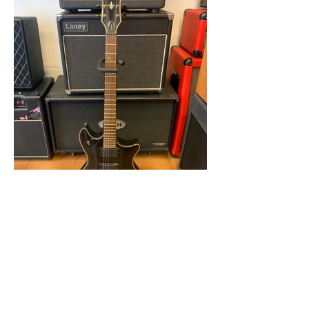
MESSORI MUSIC
Via Emilia Ospizio 63
42122 Reggio Emilia
E-Mail:
info@messorimusic.it
Tel:
0522 550316